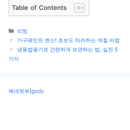
Table of Contents
카
리빙
테
가구페인트 변신! 초보도 따라하는 색칠 비법
고
냉동밥용기로 간편하게 보관하는 법, 실전 5
리
가지
베네핏뷰
|
gody