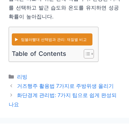
를 선택하고 발근 습도와 온도를 유지하면 성공
확률이 높아집니다.
▶️
텀블러빨대 선택법과 관리: 재질별 비교
Table of Contents
카
리빙
테
거즈행주 활용법 7가지로 주방위생 올리기
고
화단경계 관리법: 7가지 팁으로 쉽게 완성되
리
나요