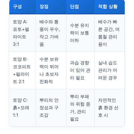
구성
장점
단점
적합 상황
토양 A:
배수와 통
배수가 빠
수분 유지
표토+펄
풍이 우수,
른 공간, 여
력이 보통
라이트
작고 가벼
름철 관리
이하
3:1
움
용이
토양 B:
수분 보유
과습 경향
실내 습도
코코피트
력이 뛰어
이 있어 관
관리가 어
+펄라이
나 초보자
리 필요
려운 경우
트 2:1
친화적
뿌리 부패
토양 C:
뿌리의 안
자연적인
의 위험 증
흙+모래
정성과 구
흙 환경 선
가, 관리
1:1
조감
호 시
필요