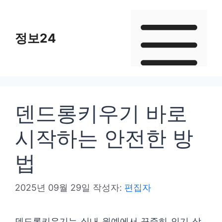
컨
텐
정보24
츠
로
건
너
뛰
덴드롱키우기 바로
기
시작하는 안전한 방
법
2025년 09월 29일
작성자:
편집자
덴드롱키우기는 실내 원예에서 꾸준히 인기 상