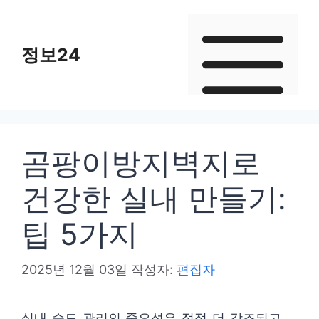
컨
텐
정보24
츠
로
건
너
뛰
곰팡이방지벽지로
기
건강한 실내 만들기:
팁 5가지
2025년 12월 03일
작성자:
편집자
실내 습도 관리의 중요성은 점점 더 강조되고