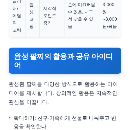
글리
합
손에 미끄러울
3,000
터/
시각적
성
수 있음, 내구
원
메탈
포인트
코
성 낮을 수 있
~8,000
릭
증가
팅
음
원/묶음
코팅
완성 팔찌의 활용과 공유 아이디
어
완성된 팔찌를 다양한 방식으로 활용하는 아이
디어를 제시합니다. 창의적인 활용은 지속적인
관심을 이끕니다.
확대하기: 친구·가족에게 선물로 나눠주고 반
응을 확인한다