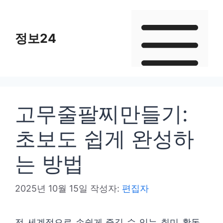
컨
텐
정보24
츠
로
건
너
뛰
고무줄팔찌만들기:
기
초보도 쉽게 완성하
는 방법
2025년 10월 15일
작성자:
편집자
전 세계적으로 손쉽게 즐길 수 있는 취미 활동