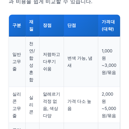
과 비용을 쉽게 비교할 수 있습니다.
재
가격대
구분
장점
단점
질
(대략)
천
연/
1,000
일반
저렴하고
합
변색 가능, 냄
원
고무
다루기
성
새
~3,000
줄
쉬움
혼
원/묶음
합
실리
알레르기
2,000
실
콘
걱정 없
가격 다소 높
원
리
고무
음, 색상
음
~5,000
콘
줄
다양
원/묶음