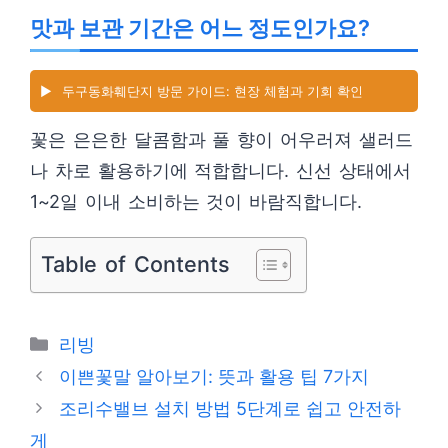
맛과 보관 기간은 어느 정도인가요?
▶️
두구동화훼단지 방문 가이드: 현장 체험과 기회 확인
꽃은 은은한 달콤함과 풀 향이 어우러져 샐러드
나 차로 활용하기에 적합합니다. 신선 상태에서
1~2일 이내 소비하는 것이 바람직합니다.
Table of Contents
카
리빙
테
이쁜꽃말 알아보기: 뜻과 활용 팁 7가지
고
조리수밸브 설치 방법 5단계로 쉽고 안전하
리
게