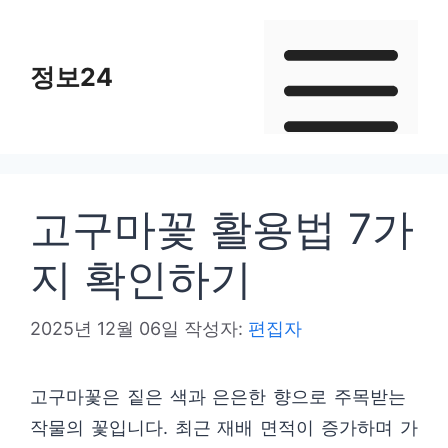
컨
텐
정보24
츠
로
건
너
뛰
고구마꽃 활용법 7가
기
지 확인하기
2025년 12월 06일
작성자:
편집자
고구마꽃은 짙은 색과 은은한 향으로 주목받는
작물의 꽃입니다. 최근 재배 면적이 증가하며 가