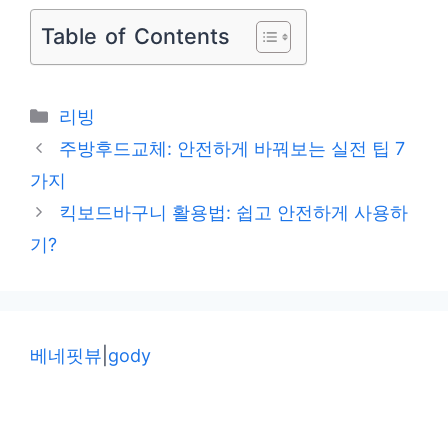
Table of Contents
카
리빙
테
주방후드교체: 안전하게 바꿔보는 실전 팁 7
고
가지
리
킥보드바구니 활용법: 쉽고 안전하게 사용하
기?
베네핏뷰
|
gody