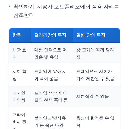
확인하기: 시공사 포트폴리오에서 적용 사례를
참조한다
항목
갤러리창의 특징
일반 창의 특징
채광 효
대형 면적으로 더
창 크기에 따라 달라
과
많은 빛 유입
짐
시야 확
프레임이 얇아 시
프레임으로 시야가
장
야 폭이 넓음
다소 제한될 수 있음
디자인
프레임 색상과 재
제한적일 수 있음
다양성
질의 선택 폭이 큼
프라이
블라인드/반사유
옵션이 한정될 수 있
버시 관
리 등 옵션 다양
음
리