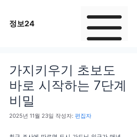
컨
텐
정보24
츠
로
건
너
뛰
가지키우기 초보도
기
바로 시작하는 7단계
비밀
2025년 11월 23일
작성자:
편집자
최근 조사에 따르면 도시 가드닝 인구가 매년