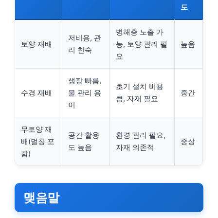
도
병해충 노출 가
저비용, 관
토양 재배
능, 토양 관리 필
높음
리 친숙
요
생장 빠름,
초기 설치 비용
수경 재배
물 관리 용
중간
큼, 자재 필요
이
무토양 재
공간 활용
환경 관리 필요,
배(멀칭 포
중상
도 높음
자재 의존적
함)
맺음말